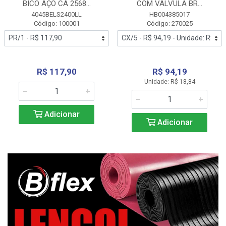
BICO AÇO CA 2568...
COM VALVULA BR...
4045BELS2400LL
HB004385017
Código: 100001
Código: 270025
R$ 117,90
R$ 94,19
Unidade: R$ 18,84
Adicionar
Adicionar